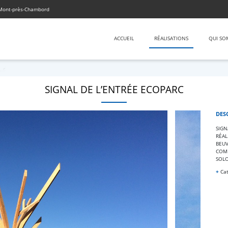
 Mont-près-Chambord
ACCUEIL
RÉALISATIONS
QUI SO
SIGNAL DE L’ENTRÉE ECOPARC
DES
SIGN
RÉAL
BEUV
COM
SOLO
+
Cat