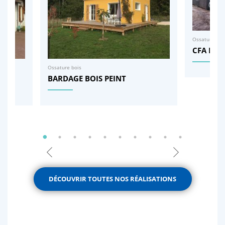
Ossature boi
CFA BLOI
Ossature bois
NTE
BARDAGE BOIS PEINT
DÉCOUVRIR TOUTES NOS RÉALISATIONS