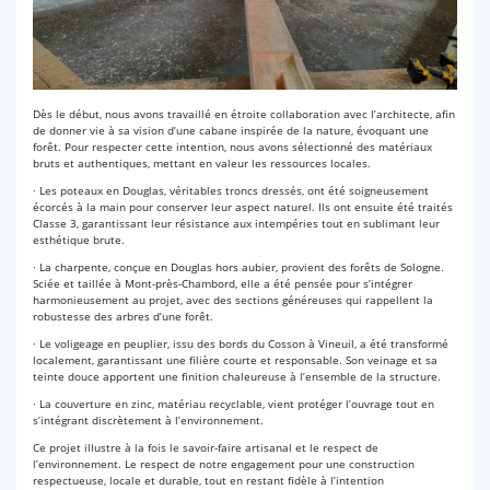
Dès le début, nous avons travaillé en étroite collaboration avec l’architecte, afin
de donner vie à sa vision d’une cabane inspirée de la nature, évoquant une
forêt. Pour respecter cette intention, nous avons sélectionné des matériaux
bruts et authentiques, mettant en valeur les ressources locales.
· Les poteaux en Douglas, véritables troncs dressés, ont été soigneusement
écorcés à la main pour conserver leur aspect naturel. Ils ont ensuite été traités
Classe 3, garantissant leur résistance aux intempéries tout en sublimant leur
esthétique brute.
· La charpente, conçue en Douglas hors aubier, provient des forêts de Sologne.
Sciée et taillée à Mont-près-Chambord, elle a été pensée pour s’intégrer
harmonieusement au projet, avec des sections généreuses qui rappellent la
robustesse des arbres d’une forêt.
· Le voligeage en peuplier, issu des bords du Cosson à Vineuil, a été transformé
localement, garantissant une filière courte et responsable. Son veinage et sa
teinte douce apportent une finition chaleureuse à l’ensemble de la structure.
· La couverture en zinc, matériau recyclable, vient protéger l’ouvrage tout en
s’intégrant discrètement à l’environnement.
Ce projet illustre à la fois le savoir-faire artisanal et le respect de
l’environnement. Le respect de notre engagement pour une construction
respectueuse, locale et durable, tout en restant fidèle à l’intention