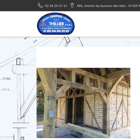
02 54 20 31 61
585, chemin du buisson des blés - 41250